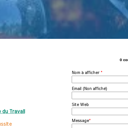
0 co
Nom à afficher
*
e
Email (Non affiché)
Site Web
 du Travail
Message
*
ussite